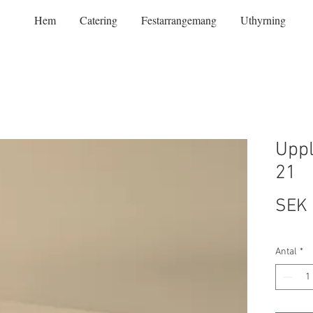
Hem
Catering
Festarrangemang
Uthyrning
Uppl
21
SEK 
Antal
*