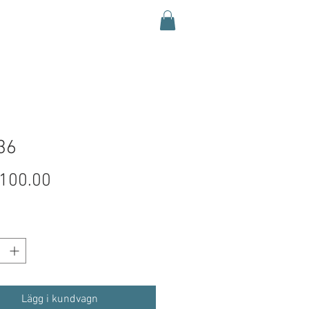
36
Pris
100.00
Lägg i kundvagn