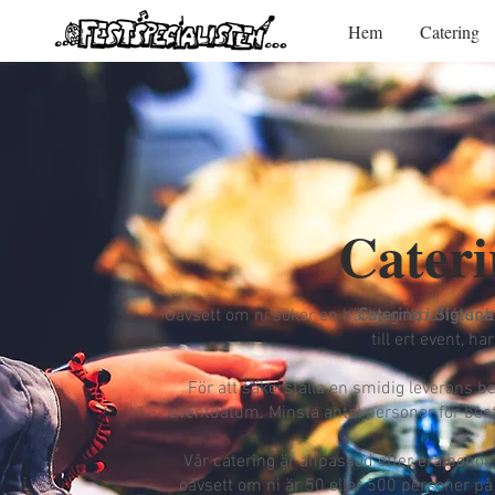
Hem
Catering
Cateri
Oavsett om ni söker en härlig grillbuffé, s
Catering i Sigtuna
till ert event, h
För att säkerställa en smidig leverans b
eventdatum. Minsta antal personer för bes
Vår catering är anpassad efter era behov o
oavsett om ni är 50 eller 500 personer på 